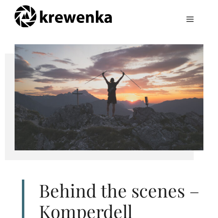
Zum
Inhalt
Menü
springen
Behind the scenes –
Komperdell