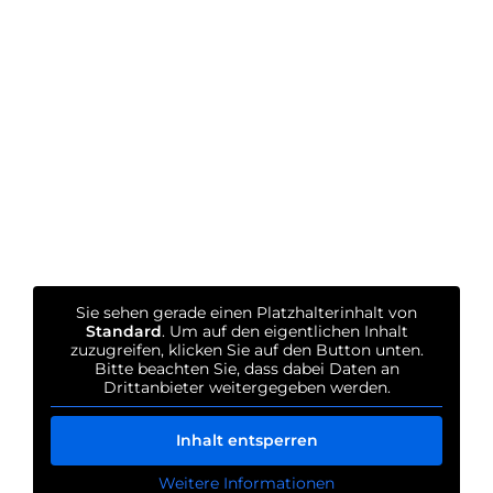
Sie sehen gerade einen Platzhalterinhalt von
Standard
. Um auf den eigentlichen Inhalt
zuzugreifen, klicken Sie auf den Button unten.
Bitte beachten Sie, dass dabei Daten an
Drittanbieter weitergegeben werden.
Inhalt entsperren
Weitere Informationen