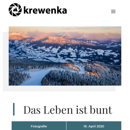
Zum
Inhalt
Menü
springen
Das Leben ist bunt
Fotografie
19. April 2020